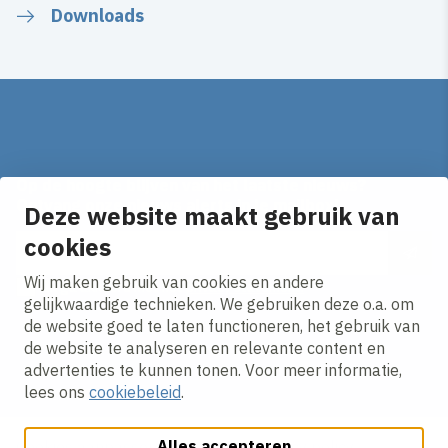
Downloads
Op de hoogte blijven van het laatste nieuws?
Ontvang onze nieuws alerts in je mailbox!
Deze website maakt gebruik van
cookies
E-mailadres
Wij maken gebruik van cookies en andere
Ik ga akkoord met het
privacy statement.
gelijkwaardige technieken. We gebruiken deze o.a. om
de website goed te laten functioneren, het gebruik van
de website te analyseren en relevante content en
advertenties te kunnen tonen. Voor meer informatie,
lees ons
cookiebeleid
.
Alles accepteren
Cookies aanpassen
Cookie beleid
Privacy policy