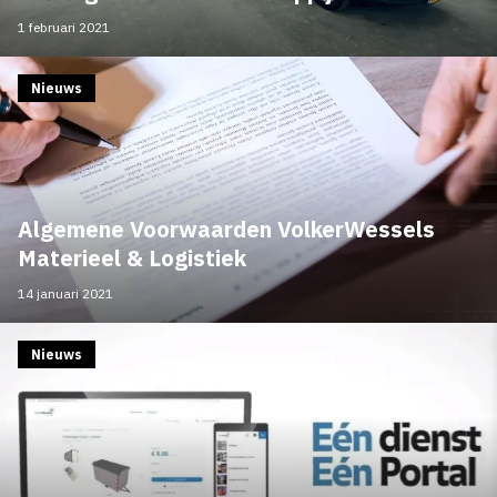
1 februari 2021
Nieuws
Algemene Voorwaarden VolkerWessels
Materieel & Logistiek
14 januari 2021
Nieuws