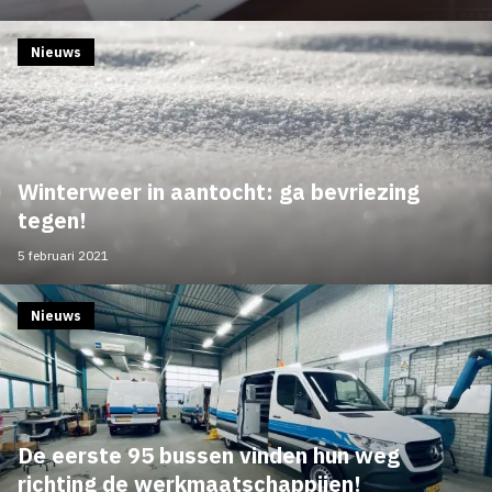
Nieuws
Winterweer in aantocht: ga bevriezing
tegen!
5 februari 2021
Nieuws
De eerste 95 bussen vinden hun weg
richting de werkmaatschappijen!