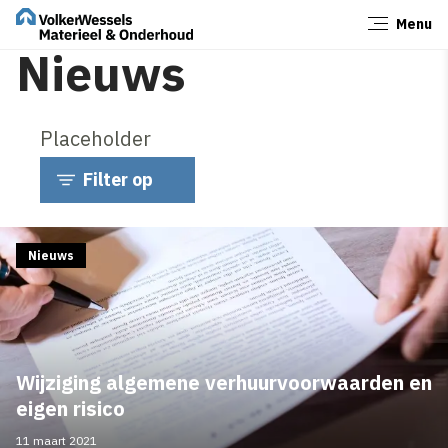
Menu
Sluiten
Nieuws
Placeholder
Filter op
Nieuws
Wijziging algemene verhuurvoorwaarden en
eigen risico
11 maart 2021