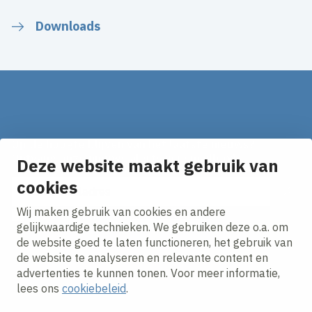
Downloads
Op de hoogte blijven van het laatste nieuws?
Ontvang onze nieuws alerts in je mailbox!
Deze website maakt gebruik van
E-mailadres
cookies
Wij maken gebruik van cookies en andere
Ik ga akkoord met het
privacy statement.
gelijkwaardige technieken. We gebruiken deze o.a. om
de website goed te laten functioneren, het gebruik van
de website te analyseren en relevante content en
advertenties te kunnen tonen. Voor meer informatie,
lees ons
cookiebeleid
.