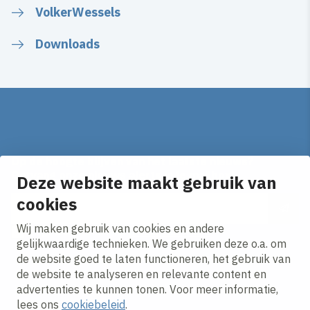
VolkerWessels
Downloads
Op de hoogte blijven van het laatste nieuws?
Ontvang onze nieuws alerts in je mailbox!
Deze website maakt gebruik van
E-mailadres
cookies
Wij maken gebruik van cookies en andere
Ik ga akkoord met het
privacy statement.
gelijkwaardige technieken. We gebruiken deze o.a. om
de website goed te laten functioneren, het gebruik van
de website te analyseren en relevante content en
advertenties te kunnen tonen. Voor meer informatie,
lees ons
cookiebeleid
.