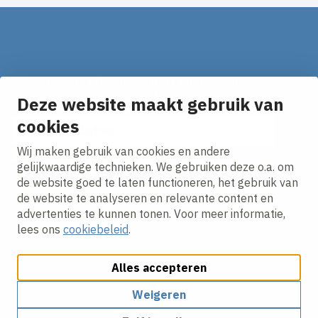
Op de hoogte blijven van het laatste nieuws?
Ontvang onze nieuws alerts in je mailbox!
Deze website maakt gebruik van
cookies
E-mailadres
Wij maken gebruik van cookies en andere
Ik ga akkoord met het
privacy statement.
gelijkwaardige technieken. We gebruiken deze o.a. om
de website goed te laten functioneren, het gebruik van
de website te analyseren en relevante content en
advertenties te kunnen tonen. Voor meer informatie,
lees ons
cookiebeleid
.
Alles accepteren
Cookies aanpassen
Cookie beleid
Privacy policy
Responsible disclosure
Weigeren