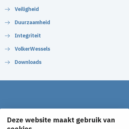
Veiligheid
Duurzaamheid
Integriteit
VolkerWessels
Downloads
Op de hoogte blijven van het laatste nieuws?
Ontvang onze nieuws alerts in je mailbox!
Deze website maakt gebruik van
cookies
E-mailadres