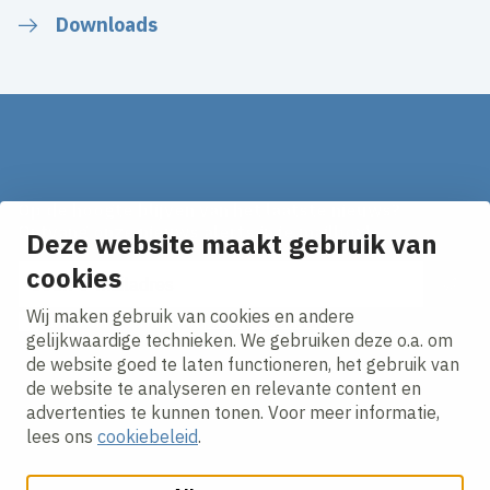
Downloads
Op de hoogte blijven van het laatste nieuws?
Ontvang onze nieuws alerts in je mailbox!
Deze website maakt gebruik van
cookies
E-mailadres
Wij maken gebruik van cookies en andere
Ik ga akkoord met het
privacy statement.
gelijkwaardige technieken. We gebruiken deze o.a. om
de website goed te laten functioneren, het gebruik van
de website te analyseren en relevante content en
advertenties te kunnen tonen. Voor meer informatie,
lees ons
cookiebeleid
.