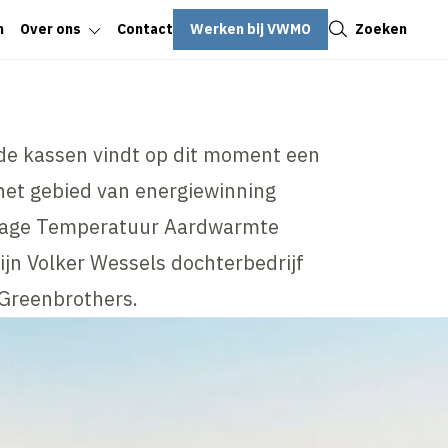
Sluiten
Werken bij VWMO
Zoeken
n
Over ons
Contact
de kassen vindt op dit moment een
het gebied van energiewinning
 Lage Temperatuur Aardwarmte
zijn Volker Wessels dochterbedrijf
 Greenbrothers.