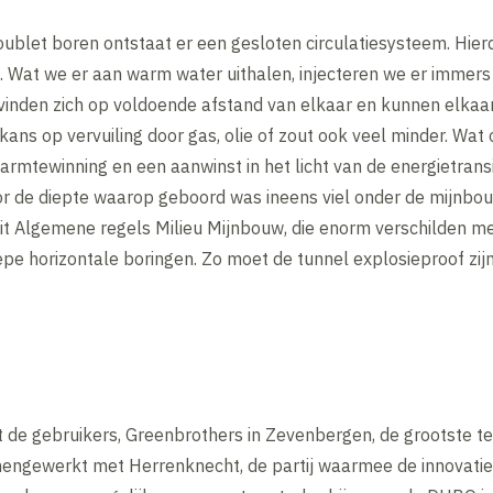
blet boren ontstaat er een gesloten circulatiesysteem. Hierdo
. Wat we er aan warm water uithalen, injecteren we er immers
nden zich op voldoende afstand van elkaar en kunnen elkaar
ans op vervuiling door gas, olie of zout ook veel minder. Wat 
mtewinning en een aanwinst in het licht van de energietransit
or de diepte waarop geboord was ineens viel onder de mijnb
it Algemene regels Milieu Mijnbouw, die enorm verschilden me
epe horizontale boringen. Zo moet de tunnel explosieproof zij
 de gebruikers, Greenbrothers in Zevenbergen, de grootste te
engewerkt met Herrenknecht, de partij waarmee de innovatie