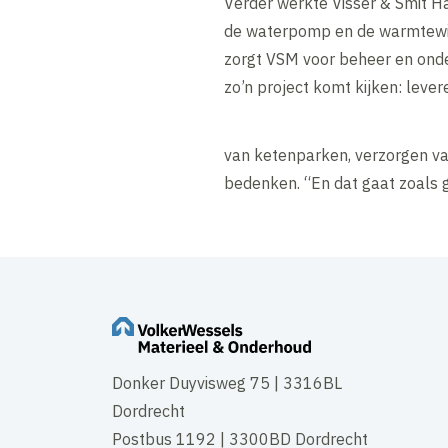
Verder werkte Visser & Smit H
de waterpomp en de warmtewiss
zorgt VSM voor beheer en onder
zo’n project komt kijken: lever
van ketenparken, verzorgen van
bedenken. “En dat gaat zoals g
Donker Duyvisweg 75 | 3316BL
Dordrecht
Postbus 1192 | 3300BD Dordrecht