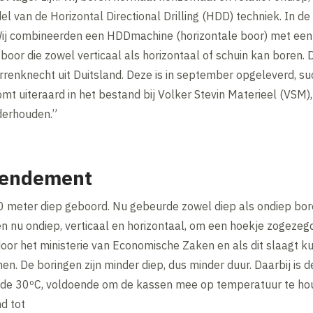
el van de Horizontal Directional Drilling (HDD) techniek. In d
 Wij combineerden een HDDmachine (horizontale boor) met een 
n boor die zowel verticaal als horizontaal of schuin kan boren. 
renknecht uit Duitsland. Deze is in september opgeleverd, su
t uiteraard in het bestand bij Volker Stevin Materieel (VSM),
derhouden.”
rendement
700 meter diep geboord. Nu gebeurde zowel diep als ondiep bo
oren nu ondiep, verticaal en horizontaal, om een hoekje zogezeg
door het ministerie van Economische Zaken en als dit slaagt k
. De boringen zijn minder diep, dus minder duur. Daarbij is 
 de 30ºC, voldoende om de kassen mee op temperatuur te houd
d tot