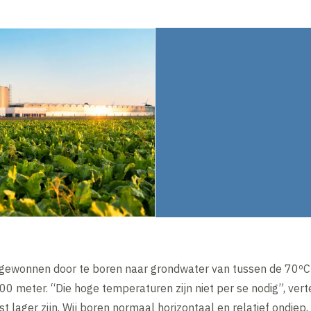
gewonnen door te boren naar grondwater van tussen de 70ºC 
0 meter. “Die hoge temperaturen zijn niet per se nodig”, verte
t lager zijn. Wij boren normaal horizontaal en relatief ondiep