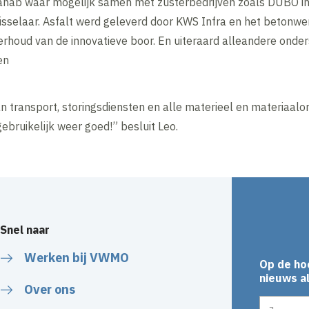
anab waar mogelijk samen met zusterbedrijven zoals DUBO in
elaar. Asfalt werd geleverd door KWS Infra en het betonwer
houd van de innovatieve boor. En uiteraard alleandere onderst
en
 transport, storingsdiensten en alle materieel en materiaalo
ebruikelijk weer goed!” besluit Leo.
Snel naar
Werken bij VWMO
Op de ho
nieuws al
Over ons
E-mailadr