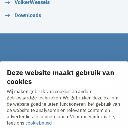
VolkerWessels
Downloads
Op de hoogte blijven van het laatste nieuws?
Ontvang onze nieuws alerts in je mailbox!
Deze website maakt gebruik van
cookies
E-mailadres
Wij maken gebruik van cookies en andere
Ik ga akkoord met het
privacy statement.
gelijkwaardige technieken. We gebruiken deze o.a. om
de website goed te laten functioneren, het gebruik van
de website te analyseren en relevante content en
advertenties te kunnen tonen. Voor meer informatie,
lees ons
cookiebeleid
.