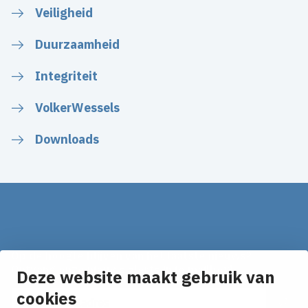
Veiligheid
Duurzaamheid
Integriteit
VolkerWessels
Downloads
Op de hoogte blijven van het laatste nieuws?
Ontvang onze nieuws alerts in je mailbox!
Deze website maakt gebruik van
cookies
E-mailadres