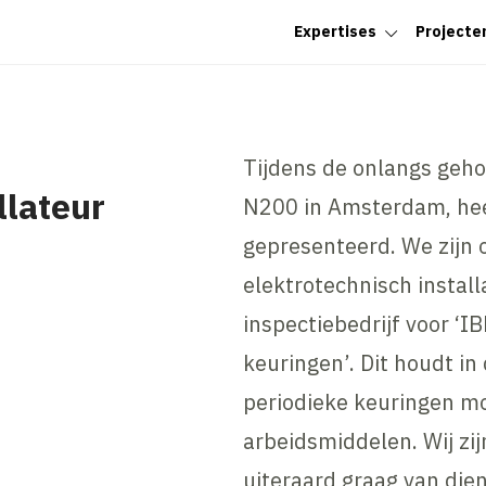
Expertises
Projecte
Tijdens de onlangs geho
llateur
N200 in Amsterdam, heef
gepresenteerd. We zijn 
elektrotechnisch install
inspectiebedrijf voor ‘I
keuringen’. Dit houdt in 
periodieke keuringen mo
arbeidsmiddelen. Wij zi
uiteraard graag van dien