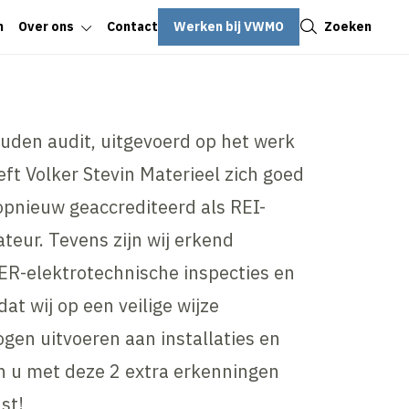
Sluiten
Werken bij VWMO
Zoeken
n
Over ons
Contact
uden audit, uitgevoerd op het werk
t Volker Stevin Materieel zich goed
opnieuw geaccrediteerd als REI-
ateur. Tevens zijn wij erkend
BER-elektrotechnische inspecties en
dat wij op een veilige wijze
gen uitvoeren aan installaties en
jn u met deze 2 extra erkenningen
st!