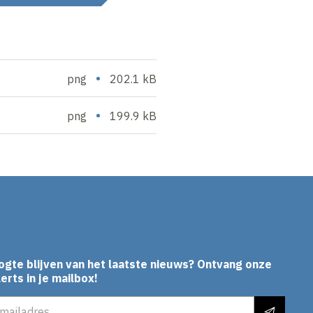
•
png
202.1 kB
•
png
199.9 kB
ogte blijven van het laatste nieuws? Ontvang onze
erts in je mailbox!
es