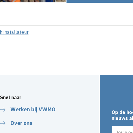
h installateur
Snel naar
Werken bij VWMO
Op de ho
nieuws al
Over ons
E-mailadr