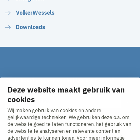
VolkerWessels
Downloads
Op de hoogte blijven van het laatste nieuws?
Ontvang onze nieuws alerts in je mailbox!
Deze website maakt gebruik van
E-mailadres
cookies
Wij maken gebruik van cookies en andere
Ik ga akkoord met het
privacy statement.
gelijkwaardige technieken. We gebruiken deze o.a. om
de website goed te laten functioneren, het gebruik van
de website te analyseren en relevante content en
advertenties te kunnen tonen. Voor meer informatie,