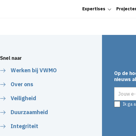
Expertises
Projecte
Snel naar
Werken bij VWMO
Op de ho
nieuws al
Over ons
E-mailadr
Veiligheid
Ik ga 
Duurzaamheid
Integriteit