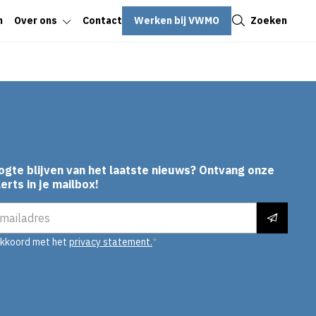
Sluiten
Werken bij VWMO
Zoeken
n
Over ons
Contact
ogte blijven van het laatste nieuws? Ontvang onze
erts in je mailbox!
es
akkoord met het
privacy statement.